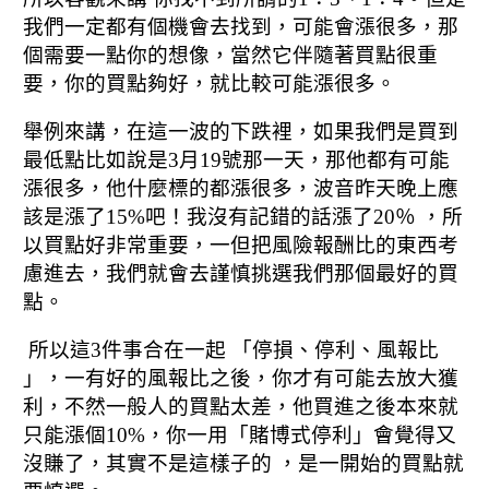
我們一定都有個機會去找到，可能會漲很多，那
個需要一點你的想像，
當然它伴隨著買點很重
要，你的買點夠好，就比較可能漲很多。
舉例來講，
在這一波的下跌裡，如果我們是買到
最低點比如說是3月19號那一天，
那他都有可能
漲很多，他什麼標的都漲很多，
波音昨天晚上應
該是漲了15%吧！
我沒有記錯的話漲了20％ ，
所
以買點好非常重要，一但把風險報酬比的東西考
慮進去，
我們就會去謹慎挑選我們那個最好的買
點。
所以這3件事合在一起 「停損、停利、風報比
」，
一有好的風報比之後，你才有可能去放大獲
利，
不然一般人的買點太差，他買進之後本來就
只能漲個10%，
你一用「賭博式停利」會覺得又
沒賺了，
其實不是這樣子的 ，是一開始的買點就