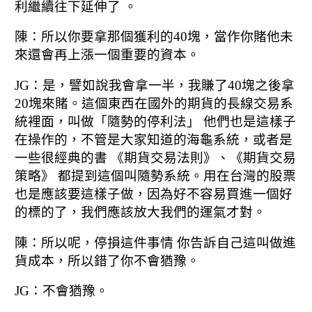
利繼續往下延伸了 。
陳：所以你要拿那個獲利的40塊，
當作你賭他未
來還會再上漲一個重要的資本。
JG：是，譬如說我會拿一半，
我賺了40塊之後拿
20塊來賭。
這個東西在國外的期貨的長線交易系
統裡面，
叫做「隨勢的停利法」 他們也是這樣子
在操作的，
不管是大家知道的海龜系統，
或者是
一些很經典的書 《期貨交易法則》、
《期貨交易
策略》 都提到這個叫隨勢系統。
用在台灣的股票
也是應該要這樣子做，
因為好不容易買進一個好
的標的了，
我們應該放大我們的運氣才對。
陳：所以呢，停損這件事情 你告訴自己這叫做進
貨成本，
所以錯了你不會猶豫。
JG：不會猶豫。