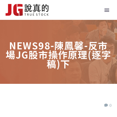
NEWS98-陳鳳馨-反市
場JG股市操作原理(逐字
稿)下
0