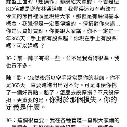
線型上面的「逆操作」
都講給大家聽，不管是逆
KD值或是逆布林通道啦！
我覺得這沒有辦法在
今天的節目裡頭呈現給大家，
那但是有幾個基本
概念，我覺得是一定要傳達的 。
停損對你來講…
你是只買好買點，
你要跟大家講，你不一定是一
年365天，手上都有股票喔！
你現在手上有股票
嗎？可以講嗎 ？
JG
：前一陣子有撿一些，
並不是我看得很準，我
也買不多。
陳：對，Ok然後所以空手常常是你的狀態，
你不
是365天一直要進進出出對不對。
可是即便你挑
了一個好買點，
賠了，怎麼去設停損？
不只設停
你對於那個損失，你的
損，更重要的是，
定義是什麼。
JG：這個很重要，我在各種管道一直跟大家講的