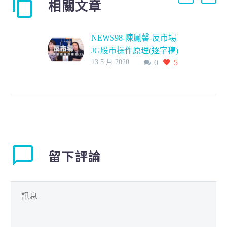
相關文章
NEWS98-陳鳳馨-反市場
JG股市操作原理(逐字稿)
13 5 月 2020
0
5
上
留下評論