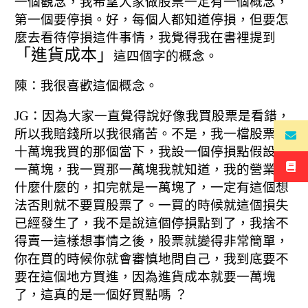
一個觀念，
我希望大家做股票一定有一個概念，
第一個要停損。
好，每個人都知道停損，
但要怎
麼去看待停損這件事情，
我覺得我在書裡提到
「進貨成本」
這四個字的概念。
陳：我很喜歡這個概念。
JG：因為大家一直覺得說好像我買股票是看錯，
所以我賠錢所以我很痛苦。
不是，我一檔股票，
十萬塊我買的那個當下，
我設一個停損點假設是
一萬塊，
我一買那一萬塊我就知道，
我的營業稅
什麼什麼的，扣完就是一萬塊了，一定有這個想
法否則就不要買股票了。
一買的時候就這個損失
已經發生了，我不是說這個停損點到了，
我捨不
得賣一這樣想事情之後，股票就變得非常簡單，
你在買的時候你就會審慎地問自己，我到底要不
要在這個地方買進，
因為進貨成本就要一萬塊
了，這真的是一個好買點嗎 ？