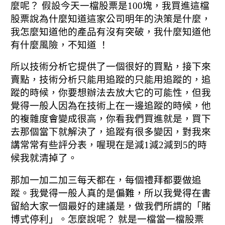
麼呢？ 假設今天一檔股票是100塊，
我買進這檔
股票說為什麼知道這家公司明年的決策是什麼，
我怎麼知道他的產品有沒有突破，
我什麼知道他
有什麼風險，不知道 ！
所以技術分析它提供了一個很好的買點，
接下來
賣點，技術分析只能用追蹤的只能用追蹤的，
追
蹤的時候，你要想辦法去放大它的可能性，
但我
覺得一般人因為在技術上在一邊追蹤的時候，他
的複雜度會變成很高，
你看我們買進就是，買下
去那個當下就解決了，
追蹤有很多變因，對我來
講常常有些評分表，
喔現在是減1減2減到5的時
候我就清掉了。
那加一加二加三每天都在，每個禮拜都要做追
蹤。
我覺得一般人真的是偏難，
所以我覺得在書
留給大家一個最好的建議是，
做我們所謂的「賭
博式停利」。
怎麼說呢？ 就是一檔當一檔股票