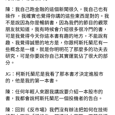
陳：我自己跑金融的這個新聞很久，
我自己也有
操作 ，我確實也覺得你講的這些東西是對的。
我
不是說因為你是暢銷書，因為我們的節目的觀眾
朋友就知道，
我有時候會介紹很多很冷門的書，
可是我覺得今天你這本書有趣的地方，
不能說有
趣、我覺得誠懇的地方是，
你跟柯斯托蘭尼有一
些概念是一樣，
就是你明明花了那麼多的功夫去
研究，
可是你要說你自己其實運氣佔了很大的部
分。
JG：柯斯托蘭尼是我看了那本書才決定進股市
的，
他是我的第一本書。
陳：任何年輕人來跟我講說要介紹一本股市的
書，
我都會說柯斯托蘭尼一個投機者的告白。
陳：回到《反市場》我們沒有辦法把如何在技術