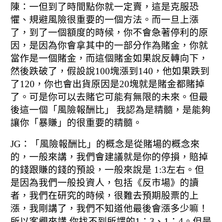
陳：一但到了時間點你就一定賣，
這是克服恐
懼、規避風險很重要的一個方法。
而一旦上漲
了，到了一個額度的時候，
你不會急著停利的原
因，是因為你會拿其中的一部分作為賭金，
你就
當作是一個賭金，而這個賭金如果說反轉向下，
然後跌破了，假設說100塊漲到140，
他如果跌到
了120，你也會出貨原因是20塊就是賭金都賭掉
了。
可是你可以去賭它可能有無限的未來。
但最
後這一個「風險報酬比」 我認為是精髓，
是能夠
讓你「暴賺」的很重要的精髓。
JG：「風險報酬比」的概念是從賭場的概念來
的，
一般來講，我們會建議就是你的停損，
賠掉
的錢跟賺的錢的預設，一般來說是 1:3左右。
但
是因為我們一般投資人，包括《反市場》的讀
者，
我們在研究的時候，很難去預期股票的上
漲，
我剛講了，我們不知道他最後會漲多少嘛！
所以客觀來講 你找不到所謂的1：3、1：4。
但是