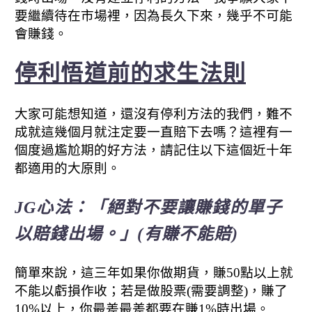
要繼續待在市場裡，因為長久下來，幾乎不可能
會賺錢。
停利悟道前的求生法則
大家可能想知道，還沒有停利方法的我們，難不
成就這幾個月就注定要一直賠下去嗎？
這裡有一
個度過尷尬期的好方法，請記住以下這個近十年
都適用的大原則。
JG心法：「絕對不要讓賺錢的單子
以賠錢出場。」
(有賺不能賠)
簡單來說，這三年如果你做期貨，賺50點以上就
不能以虧損作收；
若是做股票(需要調整)，賺了
10%以上，你最差最差都要在賺1%時出場。