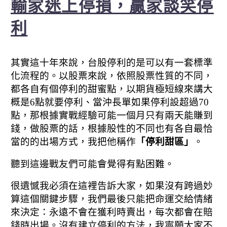
輸家迷上停損，贏家談笑停
利
其實這十年來說，台股停利的是可以有一套標準
化流程的。
以股票來說，依照股票性質的不同，
都各自有個停利的甜蜜點，
以期貨極短線來講大
概是6點就要停利、當沖長單如果停利設超過70
點，
那根據實戰經驗可能一個月只有兩天能賺到
錢，
做股票的話，根據股性的不同也有各自最恰
當的的出場方式，我把他稱作
「停利甜區」
。
聽到這邊戰友們可能會覺得有點困難。
很遺憾我必須在這裡告訴大家，如果沒有跨過妙
算這個關鍵步驟，
我們最後只能把命運交給情緒
來決定：永遠不會在獲利時賣出，每次都會在賠
錢時出場。
沒有建立停利的方法，我寧願大家不