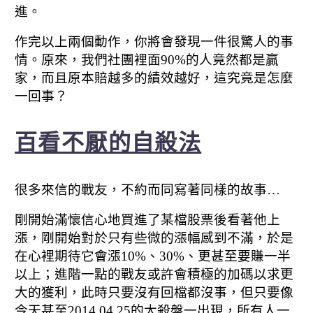
進。
作完以上兩個動作，你將會發現一件很驚人的事
情。
原來，我們社團裡面90%的人竟然都是贏
家，
而且原本賠越多的績效越好，這究竟是怎麼
一回事？
百看不厭的自殺法
很多來信的戰友，不約而同寫著同樣的故事…
剛開始滿懷信心地買進了某檔股票後看著他上
漲，剛開始對於只有些微的漲幅感到不滿，
於是
在心裡期待它會漲10%、30%、更甚至要賺一半
以上；進階一點的戰友或許會積極的加碼以求更
大的獲利，此時只要沒有回檔都沒事，但只要像
今天甚至2014.04.25的大殺盤一出現，
所有人一