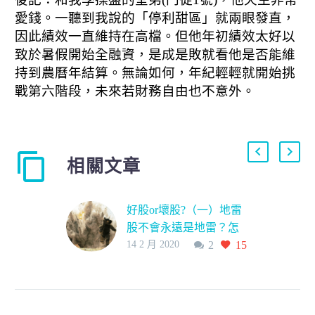
愛錢。
一聽到我說的「停利甜區」就兩眼發直，
因此績效一直維持在高檔。
但他年初績效太好以
致於暑假開始全融資，是成是敗就看他是否能維
持到農曆年結算。無論如何，年紀輕輕就開始挑
戰第六階段，未來若財務自由也不意外。
相關文章
好股or壞股?（一）地雷
股不會永遠是地雷？怎
14 2 月 2020
2
15
麼判斷、以及能不能買
進?!
之前我曾經在社團提到
「地雷股」。 但其實，