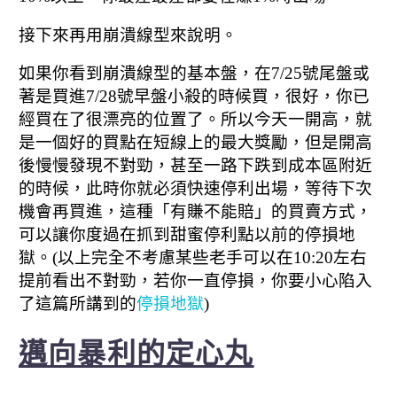
接下來再用崩潰線型來說明。
如果你看到崩潰線型的基本盤，在7/25號尾盤或
著是買進7/28號早盤小殺的時候買，
很好，你已
經買在了很漂亮的位置了。
所以今天一開高，就
是一個好的買點在短線上的最大獎勵，但是開高
後慢慢發現不對勁，
甚至一路下跌到成本區附近
的時候，此時你就必須快速停利出場，等待下次
機會再買進，
這種「有賺不能賠」的買賣方式，
可以讓你度過在抓到甜蜜停利點以前的停損地
獄。
(以上完全不考慮某些老手可以在10:20左右
提前看出不對勁，
若你一直停損，你要小心陷入
了這篇所講到的
停損地獄
)
邁向暴利的定心丸