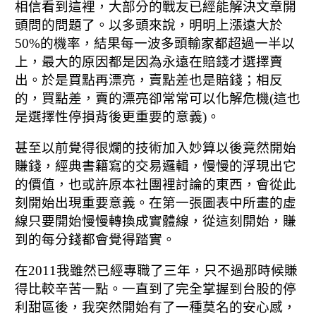
相信看到這裡，大部分的戰友已經能解決文章開
頭問的問題了。
以多頭來說，明明上漲遠大於
50%的機率，結果每一波多頭輸家都超過一半以
上，
最大的原因都是因為永遠在賠錢才選擇賣
出。
於是買點再漂亮，賣點差也是賠錢；
相反
的，買點差，賣的漂亮卻常常可以化解危機
(這也
是選擇性停損背後更重要的意義)。
甚至以前覺得很爛的技術加入妙算以後竟然開始
賺錢，經典書籍寫的交易邏輯，
慢慢的浮現出它
的價值，也或許原本社團裡討論的東西，會從此
刻開始出現重要意義。
在第一張圖表中所畫的虛
線只要開始慢慢轉換成實體線，
從這刻開始，賺
到的每分錢都會覺得踏實。
在2011我雖然已經專職了三年，只不過那時候賺
得比較辛苦一點。
一直到了完全掌握到台股的停
利甜區後，我突然開始有了一種莫名的安心感，