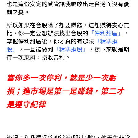
也是這份安定的感覺讓我膽敢出走台灣而沒有後
顧之憂。
所以如果在台股除了想要賺錢，還想賺得安心無
比，
你一定要想辦法找出台股的
「停利甜區」
，
掌握停利甜區後，你才真的有辦法
「精準換
股」
，
一旦能做到
「精準換股」
，接下來就是期
待一次東風，接收暴利。
當你多一次停利，就是少一次虧
損；
進市場是第一是賺錢，第二才
是遵守紀律
後記：和我學操盤的堂弟(門徒1號)，他天生非常