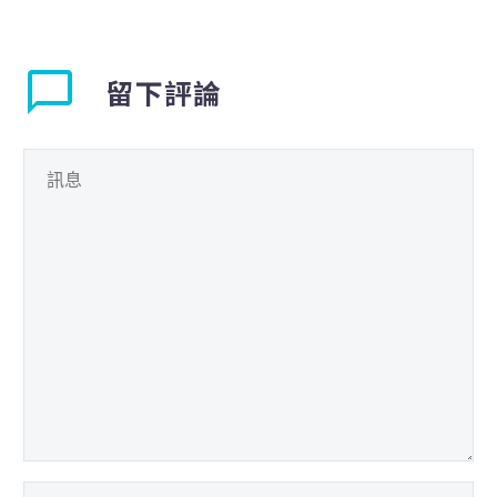
一檔股票到底是好股還
是壞股，其實是要持續
觀察的。 持續….
留下評論