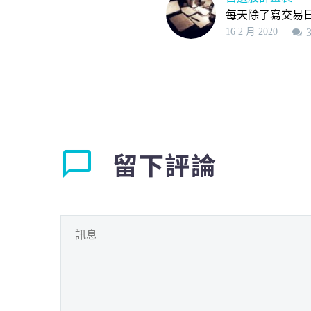
每天除了寫交易
16 2 月 2020
有甚麼重點？有
常重要的事情我
家一定要做，而
只需要15分鐘就
成，就是『自選
表』。 『自選股
表』內容如下: 1.
留下評論
備買進的名單。 =
很多軟體選股都
便，久了可以用
單來測試自…