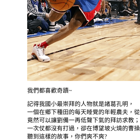
我們都喜歡奇蹟~
記得我國小最崇拜的人物就是諸葛孔明，
一個在鄉下種田的每天睡覺的年輕農夫，從
竟然可以讓劉備一再低聲下氣的拜訪求教；
一次仗都沒有打過，卻在博望坡
火燒的曹操
聽到這樣的故事，你們爽不爽?