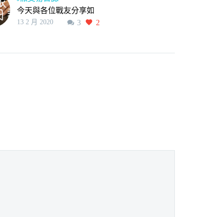
今天與各位戰友分享如
13 2 月 2020
3
2
何撰寫「J派交易日誌」
交易日誌非常適合一般
股民，每個人都可以透
過它 提升自己股市的賺
錢能力 如果你是那種下
單很急，衝動型的交易
者 交易日誌可以幫助你
下單穩定 如果你是非常
的忙碌的上班族，操盤
頻率不高、無法花太多
時間在…