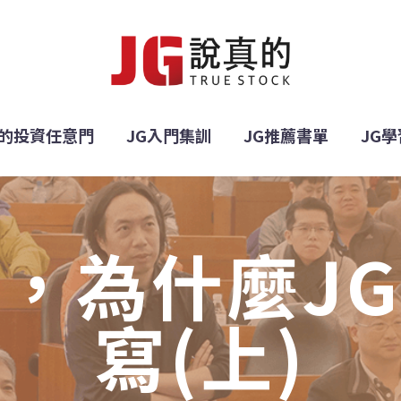
的投資任意門
JG入門集訓
JG推薦書單
JG
，為什麼J
寫(上)