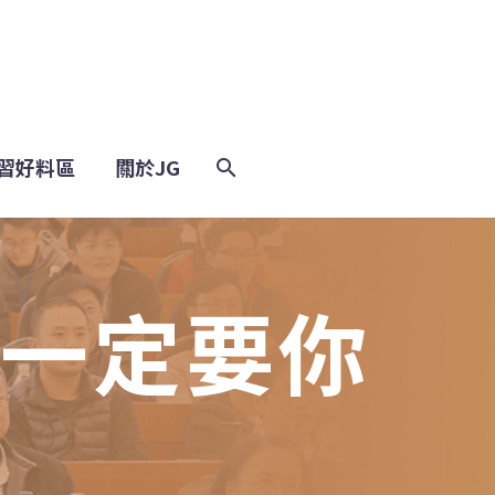
學習好料區
關於JG
G一定要你