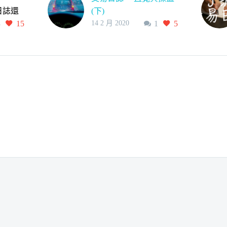
日誌還
(下)
3
15
14 2 月 2020
1
5
一件非
2013年一個下雨的冬
希望大
天，我正在前往桃園接
且每天
機的高速公路上，前方
能完
一台白色的雙門賓士，
股計畫
在我前面突然的緊煞各
計畫
位戰友，假如你遇到這
 一份準
樣的狀況，你的第一反
> 現在
應是什麼？
很方
是先按喇吧、踩煞車、
這份名
還是打方向盤…？告訴
各位戰友，我當下的反
應是….