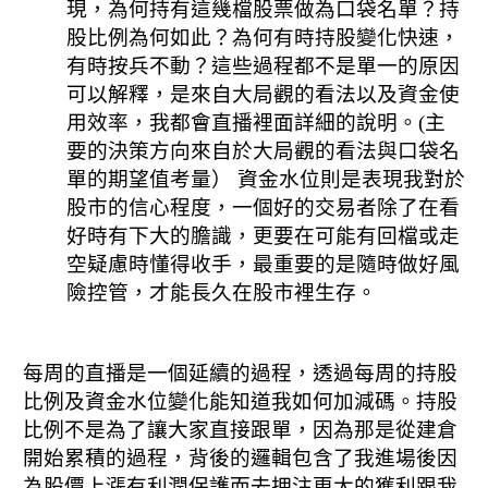
現，為何持有這幾檔股票做為口袋名單？持
股比例為何如此？為何有時持股變化快速，
有時按兵不動？這些過程都不是單一的原因
可以解釋，是來自大局觀的看法以及資金使
用效率，我都會直播裡面詳細的說明。(主
要的決策方向來自於大局觀的看法與口袋名
單的期望值考量） 資金水位則是表現我對於
股市的信心程度，一個好的交易者除了在看
好時有下大的膽識，更要在可能有回檔或走
空疑慮時懂得收手，最重要的是隨時做好風
險控管，才能長久在股市裡生存。
每周的直播是一個延續的過程，透過每周的持股
比例及資金水位變化能知道我如何加減碼。持股
比例不是為了讓大家直接跟單，因為那是從建倉
開始累積的過程，背後的邏輯包含了我進場後因
為股價上漲有利潤保護而去押注更大的獲利跟我