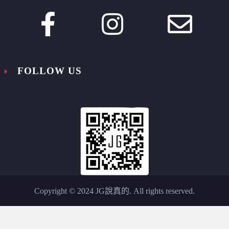








FOLLOW US
Copyright © 2024 JG說真的. All rights reserved.